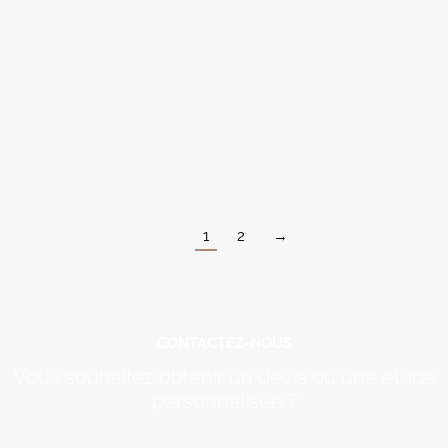
1
2
→
CONTACTEZ-NOUS
Vous souhaitez obtenir un devis ou une étude
personnalisée ?