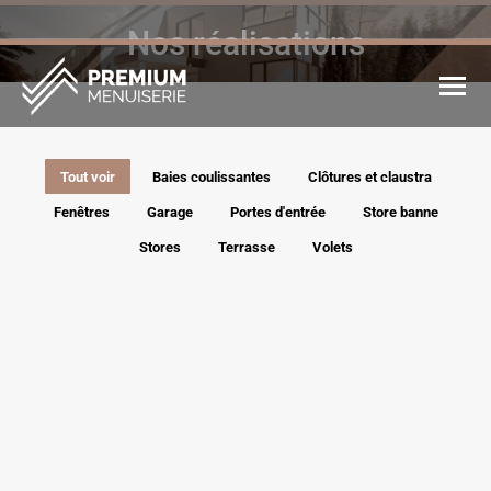
Nos réalisations
Vous êtes ici :
Tout voir
Baies coulissantes
Clôtures et claustra
Fenêtres
Garage
Portes d'entrée
Store banne
Stores
Terrasse
Volets