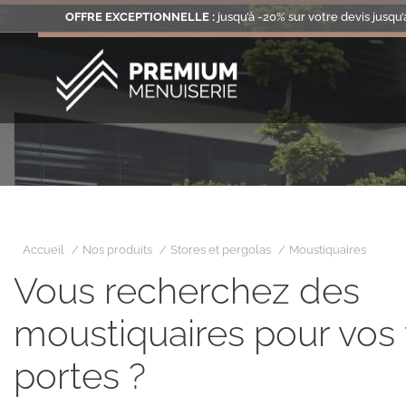
OFFRE EXCEPTIONNELLE :
jusqu’à -20% sur votre devis jusqu’
Vous êtes ici :
Accueil
Nos produits
Stores et pergolas
Moustiquaires
Vous recherchez des
moustiquaires pour vos 
portes ?