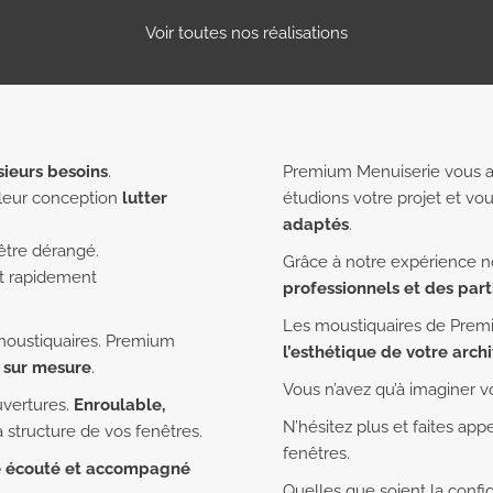
Voir toutes nos réalisations
sieurs besoins
.
Premium Menuiserie vous 
 leur conception
lutter
étudions votre projet et vo
adaptés
.
’être dérangé.
Grâce à notre expérience 
nt rapidement
professionnels et des part
Les moustiquaires de Prem
 moustiquaires. Premium
l’esthétique de votre arch
 sur mesure
.
Vous n’avez qu’à imaginer v
uvertures.
Enroulable,
N’hésitez plus et faites ap
 structure de vos fenêtres.
fenêtres.
tre écouté et accompagné
Quelles que soient la config