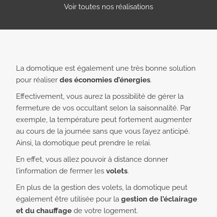
Voir toutes nos réalisations
Lundi ›
8:30 - 12:20 et 14:00 - 18h00
Mardi ›
8:30 - 12:20 et 14:00 - 18h00
Mercredi ›
8:30 - 12:20 et 14:00 - 18h00
Jeudi ›
8:30 - 12:20 et 14:00 - 18h00
La domotique est également une très bonne solution
Vendredi ›
9:00 - 12:20 et 14:00 - 18h00
pour réaliser
des économies d’énergies
.
Samedi ›
Fermé
Dimanche ›
Fermé
Effectivement, vous aurez la possibilité de gérer la
fermeture de vos occultant selon la saisonnalité. Par
exemple, la température peut fortement augmenter
au cours de la journée sans que vous l’ayez anticipé.
Ainsi, la domotique peut prendre le relai.
En effet, vous allez pouvoir à distance donner
l’information de fermer les
volets
.
En plus de la gestion des volets, la domotique peut
également être utilisée pour la
gestion de l’éclairage
et du chauffage
de votre logement.