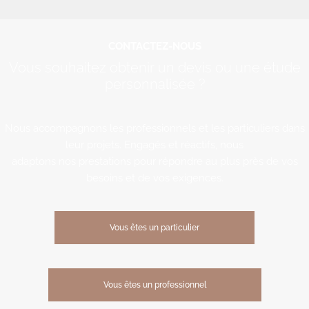
CONTACTEZ-NOUS
Vous souhaitez obtenir un devis ou une étude
personnalisée ?
Nous accompagnons les professionnels et les particuliers dans
leur projets. Engagés et réactifs, nous
adaptons nos prestations pour répondre au plus près de vos
besoins et de vos exigences.
Vous êtes un particulier
Vous êtes un professionnel