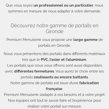
Que vous soyez
un professionnel ou un particulier
, nous
sommes en mesure de nous adapter à votre demande.
Découvrez notre gamme de portails en
Gironde
Premium Menuiserie vous propose une
large gamme
de
portails en Gironde.
Nous vous présentons des portails dans différents matériaux
tels que le
PVC, l’acier et l’aluminium
.
Les portails que nous vous offrons sont aussi disponibles
avec
différentes fermetures
. Vous aurez le choix entre les
Appeler PREMIUM MENUISERIE
portails
coulissants ou encore battants
.
05 57 65 72 44
Notre gamme de portails est issue d’une
fabrication
française
.
Premium Menuiserie s’adapte à vos besoins et à votre projet.
Lundi ›
8:30 - 12:20 et 14:00 - 18h00
Nos équipes ont tout le savoir-faire et l’expérience pour
Mardi ›
8:30 - 12:20 et 14:00 - 18h00
réaliser votre portail sur-mesure.
Mercredi ›
8:30 - 12:20 et 14:00 - 18h00